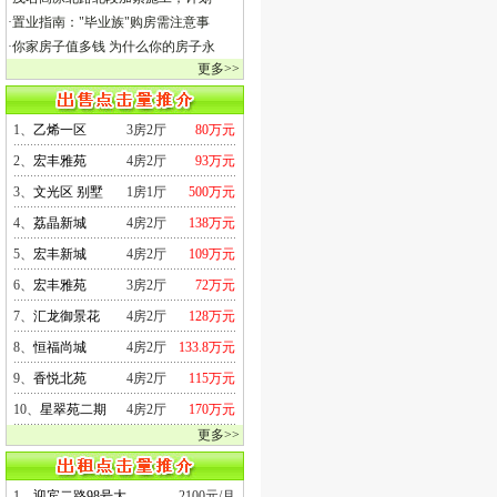
·
置业指南："毕业族"购房需注意事
·
你家房子值多钱 为什么你的房子永
更多>>
1、
乙烯一区
3房2厅
80万元
2、
宏丰雅苑
4房2厅
93万元
3、
文光区 别墅
1房1厅
500万元
4、
荔晶新城
4房2厅
138万元
5、
宏丰新城
4房2厅
109万元
6、
宏丰雅苑
3房2厅
72万元
7、
汇龙御景花
4房2厅
128万元
8、
恒福尚城
4房2厅
133.8万元
9、
香悦北苑
4房2厅
115万元
10、
星翠苑二期
4房2厅
170万元
更多>>
1、
迎宾二路98号大
2100元/月