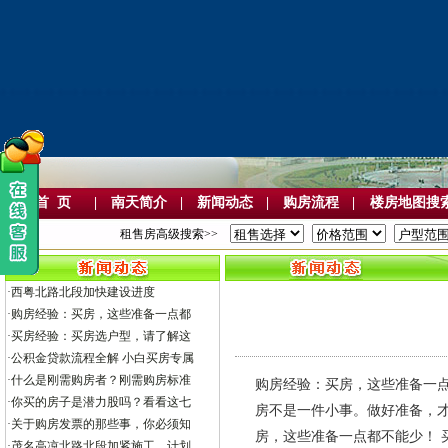
首 页
|
南天简介
|
新闻动态
|
购房流程
|
楼房地图搜
租售房高级搜索>>
·
西粤北路北段加快建设进度
·
购房经验：买房，这些准备一点都
·
买房经验：买房选户型，请了解这
·
公积金贷款流程全解 小白买房专属
·
什么是刚需购房者？刚需购房标准
购房经验：买房，这些准备一点都不能
·
你买的房子是潜力股吗？看看这七
房不是一件小事。做好准备，
·
关于购房发票的那些事，你必须知
房，这些准备一点都不能少！
·
茂名高凉北路北段加紧施工，计划