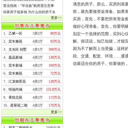
满意的房子。那么，买房到底要
·
置业指南："毕业族"购房需注意事
前，最先要做资金准备。如果
·
你家房子值多钱 为什么你的房子永
更多>>
买房，首先，不要把所有资金都
做好心理准备。首先，你要明
1、
乙烯一区
3房2厅
80万元
划定一个选择的范围，买到心仪
解。俗话说，知己知彼，才能
2、
宏丰雅苑
4房2厅
93万元
因为不了解而上当受骗，这样的
3、
文光区 别墅
1房1厅
500万元
段、交通、配套、环境……通
4、
荔晶新城
4房2厅
138万元
说最适合你的房子。你要做的
5、
宏丰新城
4房2厅
109万元
6、
宏丰雅苑
3房2厅
72万元
7、
汇龙御景花
4房2厅
128万元
8、
恒福尚城
4房2厅
133.8万元
9、
香悦北苑
4房2厅
115万元
10、
星翠苑二期
4房2厅
170万元
更多>>
1、
迎宾二路98号大
2100元/月