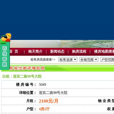
首 页
|
南天简介
|
新闻动态
|
购房流程
|
楼房地图搜
租售房高级搜索>>
出租：迎宾二路98号大院
楼 房 编 号：
5049
详细位置：
迎宾二路98号大院
2100元/月
月租：
物 业 类 
户型：
4房2厅
权 