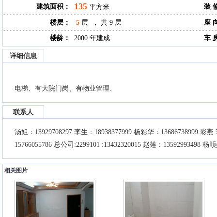
135
建筑面积：
装 
平方米
楼层：
5
层 ， 共 9 层
座 
楼龄：
2000 年建成
车 
详细信息
电梯、有大院门岗、有物业管理、
联系人
汤姐：13929708297 李生：18938377999 杨彩华：13686738999 彩
15766055786 总公司:2299101 :13432320015 赵莲：13592993498 
相关图片