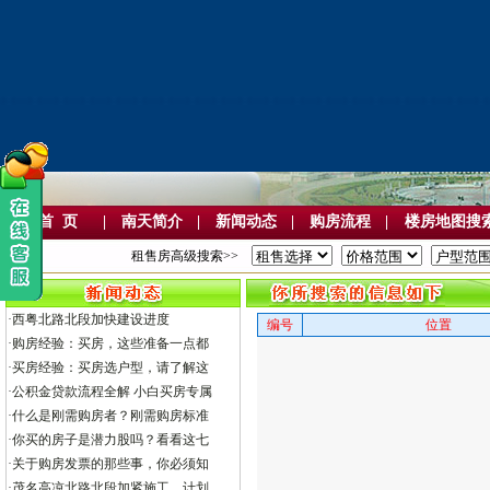
首 页
|
南天简介
|
新闻动态
|
购房流程
|
楼房地图搜
租售房高级搜索>>
·
西粤北路北段加快建设进度
编号
位置
·
购房经验：买房，这些准备一点都
·
买房经验：买房选户型，请了解这
·
公积金贷款流程全解 小白买房专属
·
什么是刚需购房者？刚需购房标准
·
你买的房子是潜力股吗？看看这七
·
关于购房发票的那些事，你必须知
·
茂名高凉北路北段加紧施工，计划